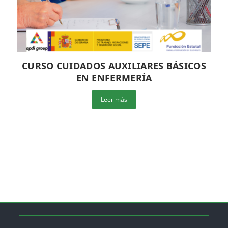
CURSO CUIDADOS AUXILIARES BÁSICOS
EN ENFERMERÍA
Leer más
Bloques
Bloques
Bloques
Bloques
Bloques